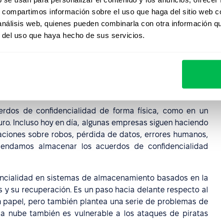
s, compartimos información sobre el uso que haga del sitio web 
/protegen
 análisis web, quienes pueden combinarla con otra información q
r del uso que haya hecho de sus servicios.
os acuerdos de
(NDA) los
 RRHH?
rdos de confidencialidad de forma física, como en un
ro. Incluso hoy en día, algunas empresas siguen haciendo
aciones sobre robos, pérdida de datos, errores humanos,
omendamos almacenar los acuerdos de confidencialidad
ncialidad en sistemas de almacenamiento basados en la
s y su recuperación. Es un paso hacia delante respecto al
n papel, pero también plantea una serie de problemas de
la nube también es vulnerable a los ataques de piratas