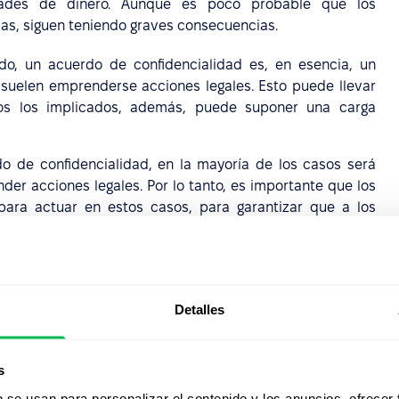
dades de dinero. Aunque es poco probable que los
s, siguen teniendo graves consecuencias.
 un acuerdo de confidencialidad es, en esencia, un
 suelen emprenderse acciones legales. Esto puede llevar
os los implicados, además, puede suponer una carga
 de confidencialidad, en la mayoría de los casos será
der acciones legales. Por lo tanto, es importante que los
ra actuar en estos casos, para garantizar que a los
amente el acceso a los sistemas, software, etc. de la
funciona de dos formas. Si un empleado incumple
d, su reputación puede sufrir un daño incalculable y sus
Detalles
En cuanto a las empresas, si incumplen los acuerdos de
ntes y otras partes interesadas disminuirá, lo que supone
s
b se usan para personalizar el contenido y los anuncios, ofrecer