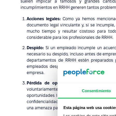
suelen implicar a famosos y grandes canti
incumplimientos en RRHH generen tantos problema
Acciones legales:
Como ya hemos mencionado,
documento legal vinculante y, si se incumple,
mucho tiempo y resultar costoso para tod
considerable para los profesionales de RRHH.
Despido:
Si un empleado incumple un acuerdo
necesario su despido, incluso antes de empren
departamentos de RRHH estén preparados pa
empleados despedidos se les retire inmediat
empresa.
Pérdida de oportunidades:
Este problema 
voluntariamente un acuerdo de confidencialida
Consentimiento
oportunidades laborales se verán limitadas. 
confidencialidad, su reputación entre los clie
Esta página web usa cookie
una amenaza para su prosperidad.
Las cookies de este sitio we