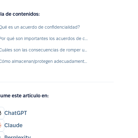
la de contenidos:
Qué es un acuerdo de confidencialidad?
¿Por qué son importantes los acuerdos de confidencialidad (NDA)?
¿Cuáles son las consecuencias de romper un acuerdo de confidencialidad (NDA)?
¿Cómo almacenan/protegen adecuadamente los acuerdos de confidencialidad (NDA) los profesionales de RRHH?
ume este artículo en:
ChatGPT
Claude
Perplexity