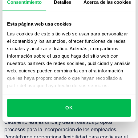
y antecedentes profesionales en su empresa;
Consentimiento
Detalles
Acerca de las cookies
Proporcione cartas con comentarios claros y amables
sobre de la contratación, tanto para los resultados
Esta página web usa cookies
negativos como para los positivos.
Las cookies de este sitio web se usan para personalizar
el contenido y los anuncios, ofrecer funciones de redes
Incluso cuando el proceso de contratación haya
sociales y analizar el tráfico. Además, compartimos
finalizado, la incorporación no debería terminar con la
información sobre el uso que haga del sitio web con
instalación del escritorio y la entrega de pases a la
nuestros partners de redes sociales, publicidad y análisis
oficina. Puede ampliar el flujo de trabajo para la
web, quienes pueden combinarla con otra información
incorporación hasta 6-12 meses con el fin de obtener
que les haya proporcionado o que hayan recopilado a
más beneficios. Entre los que se encuentran, el
partir del uso que haya hecho de sus servicios.
aprendizaje en el lugar de trabajo, la supervisión y
mejoras del desempeño y el mantenimiento de una
mayor tasa de retención al transformar su empresa en
OK
una experiencia de aprendizaje continuo.
Cada empresa es única y desarrolla sus propios
procesos para la incorporación de los empleados.
PeopleForce proporciona flexibilidad para configurar el