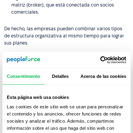
matriz (broker), que está conectada con socios
comerciales.
De hecho, las empresas pueden combinar varios tipos
de estructura organizativa al mismo tiempo para lograr
sus planes.
Ventajas de la estructura
organizativa
Consentimiento
Detalles
Acerca de las cookies
La creación de una
estructura organizativa
adecuada
ayuda a:
Esta página web usa cookies
crear una jerarquía clara en el trabajo de los
Las cookies de este sitio web se usan para personalizar
colaboradores
el contenido y los anuncios, ofrecer funciones de redes
sociales y analizar el tráfico. Además, compartimos
reducir la presión sobre el personal directivo
información sobre el uso que haga del sitio web con
distribuir las responsabilidades correctamente