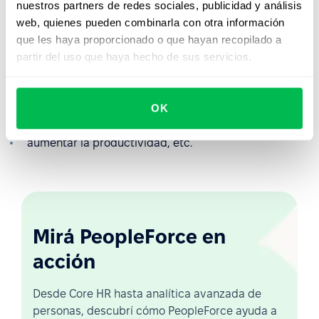
nuestros partners de redes sociales, publicidad y análisis
web, quienes pueden combinarla con otra información
gestionar con éxito varias oficinas o sucursales
que les haya proporcionado o que hayan recopilado a
determinar la estructura de pagos a los empleados
partir del uso que haya hecho de sus servicios.
reducir el número de conflictos
ahorrar el presupuesto debido a la ausencia de
OK
puestos y responsabilidades redundantes
aumentar la productividad, etc.
Mirá PeopleForce en
acción
Desde Core HR hasta analítica avanzada de
personas, descubrí cómo PeopleForce ayuda a