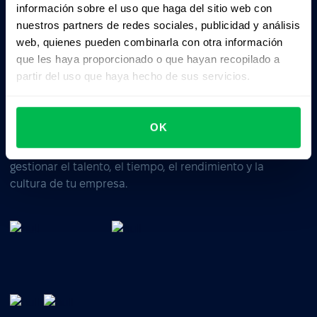
información sobre el uso que haga del sitio web con
Business driven. People focused.
nuestros partners de redes sociales, publicidad y análisis
web, quienes pueden combinarla con otra información
que les haya proporcionado o que hayan recopilado a
partir del uso que haya hecho de sus servicios.
OK
Software de gestión de RRHH: todo en uno para
gestionar el talento, el tiempo, el rendimiento y la
cultura de tu empresa.