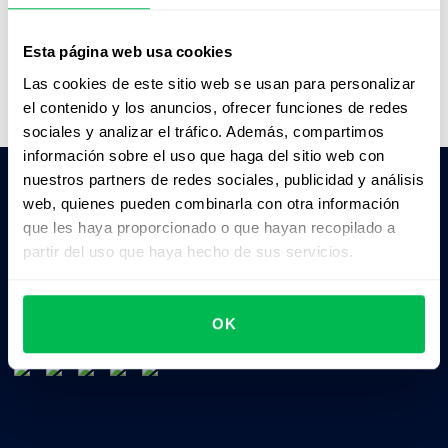
Ver demo en vivo
Ver video
Esta página web usa cookies
Las cookies de este sitio web se usan para personalizar
el contenido y los anuncios, ofrecer funciones de redes
sociales y analizar el tráfico. Además, compartimos
información sobre el uso que haga del sitio web con
nuestros partners de redes sociales, publicidad y análisis
web, quienes pueden combinarla con otra información
Pedile a la IA un resumen de PeopleForce:
que les haya proporcionado o que hayan recopilado a
ChatGPT
Claude
Perplexity
partir del uso que haya hecho de sus servicios.
Business driven. People focused.
OK