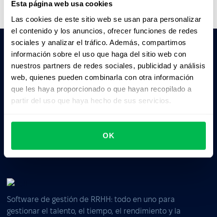
Esta página web usa cookies
Las cookies de este sitio web se usan para personalizar
el contenido y los anuncios, ofrecer funciones de redes
sociales y analizar el tráfico. Además, compartimos
información sobre el uso que haga del sitio web con
Pedile a la IA un resumen de PeopleForce:
nuestros partners de redes sociales, publicidad y análisis
ChatGPT
Claude
Perplexity
web, quienes pueden combinarla con otra información
que les haya proporcionado o que hayan recopilado a
partir del uso que haya hecho de sus servicios.
Business driven. People focused.
OK
Software de gestión de RRHH: todo en uno para
gestionar el talento, el tiempo, el rendimiento y la