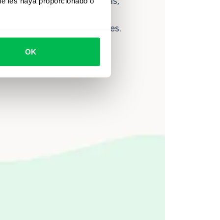
lítica avanzada de personas,
ue les haya proporcionado o
ce ayuda a los equipos a
ahorrar hasta 80 horas al mes.
OK
Ver video