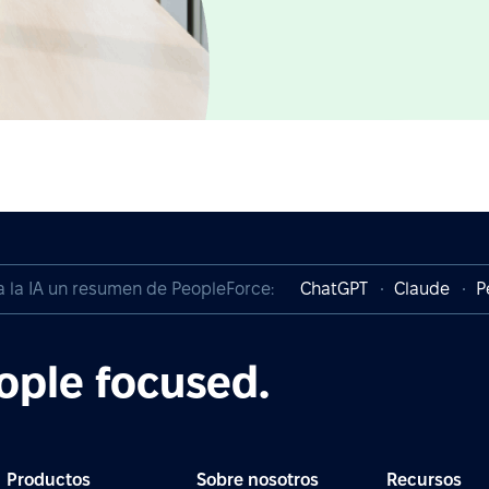
a la IA un resumen de PeopleForce:
ChatGPT
Claude
P
ople focused.
Productos
Sobre nosotros
Recursos