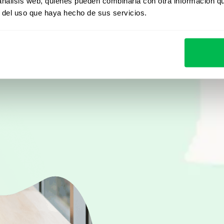
Desde Core HR hasta ana
 análisis web, quienes pueden combinarla con otra información q
r del uso que haya hecho de sus servicios.
descubrí cómo PeopleFor
automatizar procesos y 
Ver demo en vivo