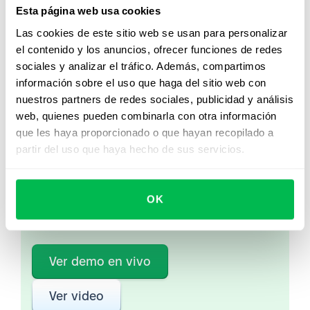
Supervisar el desempeño de los empleados y las
Esta página web usa cookies
divisiones.
Las cookies de este sitio web se usan para personalizar
el contenido y los anuncios, ofrecer funciones de redes
sociales y analizar el tráfico. Además, compartimos
información sobre el uso que haga del sitio web con
nuestros partners de redes sociales, publicidad y análisis
Mirá PeopleForce en
web, quienes pueden combinarla con otra información
acción
que les haya proporcionado o que hayan recopilado a
partir del uso que haya hecho de sus servicios.
Desde Core HR hasta analítica avanzada de
personas, descubrí cómo PeopleForce ayuda a
los equipos a automatizar procesos y ahorrar
OK
hasta 80 horas al mes.
Ver demo en vivo
Ver video