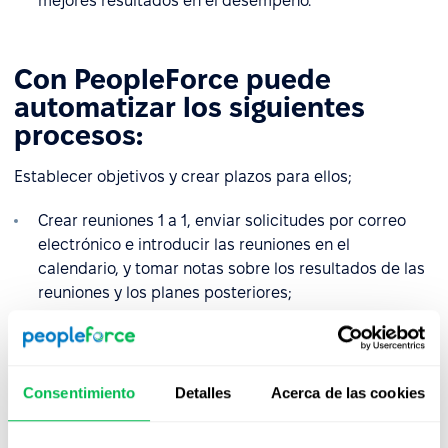
mejores resultados en el desempeño.
Con PeopleForce puede
automatizar los siguientes
procesos:
Establecer objetivos y crear plazos para ellos;
Crear reuniones 1 a 1, enviar solicitudes por correo
electrónico e introducir las reuniones en el
calendario, y tomar notas sobre los resultados de las
reuniones y los planes posteriores;
Ajustar la frecuencia de las reuniones y automatizar
la programación de la convocatoria;
Establecer objetivos para la empresa, sus divisiones
Consentimiento
Detalles
Acerca de las cookies
y para cada empleado por individual;