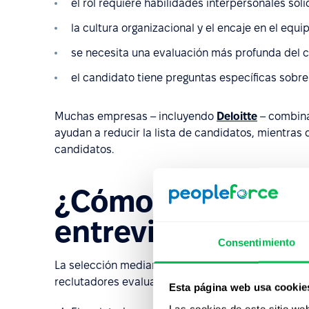
el rol requiere habilidades interpersonales sóli
la cultura organizacional y el encaje en el equ
se necesita una evaluación más profunda del c
el candidato tiene preguntas específicas sobre 
Muchas empresas – incluyendo
Deloitte
– combina
ayudan a reducir la lista de candidatos, mientras 
candidatos.
¿Cómo funciona e
entrevista en vi
Consentimiento
La selección mediante entrevistas en vídeo pregr
reclutadores evaluar de manera eficiente a los ca
Esta página web usa cookie
Las cookies de este sitio we