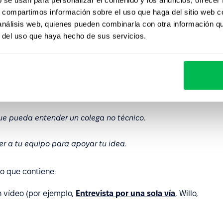
 sistema de seguimiento de candidatos (ATS), donde los
s, compartimos información sobre el uso que haga del sitio web 
era selección, los aspirantes seleccionados son invitados
 análisis web, quienes pueden combinarla con otra información q
r del uso que haya hecho de sus servicios.
s adaptadas al puesto y a la empresa. Estas pueden
nicas, de resolución de problemas o relacionadas con la
ue pueda entender un colega no técnico
.
r a tu equipo para apoyar tu idea
.
co que contiene:
n vídeo (por ejemplo,
Entrevista por una sola vía
, Willo,