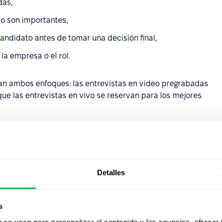
das,
ipo son importantes,
andidato antes de tomar una decisión final,
la empresa o el rol.
n ambos enfoques: las entrevistas en video pregrabadas
que las entrevistas en vivo se reservan para los mejores
l proceso de
deo pregrabada?
Detalles
abadas sigue varias etapas que permiten a los
ndidatos mientras ofrecen flexibilidad para ambas partes.
s
b se usan para personalizar el contenido y los anuncios, ofrecer