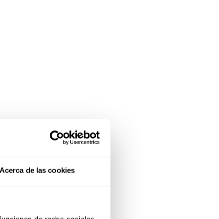
Acerca de las cookies
 funciones de redes sociales