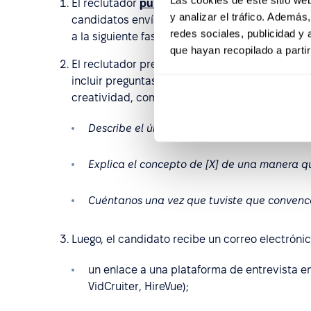
El reclutador
publica la oferta de trabajo
en el
y analizar el tráfico. Ademá
candidatos envían sus solicitudes. Tras la prim
redes sociales, publicidad y
a la siguiente fase.
que hayan recopilado a parti
El reclutador prepara un conjunto de pregunta
incluir preguntas generales, conductuales, téc
creatividad, como:
Describe el último proyecto que lideraste
.
Explica el concepto de [X] de una manera q
Cuéntanos una vez que tuviste que convence
Luego, el candidato recibe un correo electróni
un enlace a una plataforma de entrevista e
VidCruiter, HireVue);