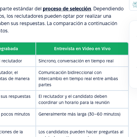
 parte estándar del
proceso de selección
. Dependiendo
os, los reclutadores pueden optar por realizar una
raben sus respuestas. La comparación a continuación
tos.
regrabada
Entrevista en Video en Vivo
l reclutador
Síncrono, conversación en tiempo real
tador; el
Comunicación bidireccional con
ntas de manera
intercambio en tiempo real entre ambas
partes
 sus respuestas
El reclutador y el candidato deben
coordinar un horario para la reunión
 pocos minutos
Generalmente más larga (30–60 minutos)
ciones de la
Los candidatos pueden hacer preguntas al