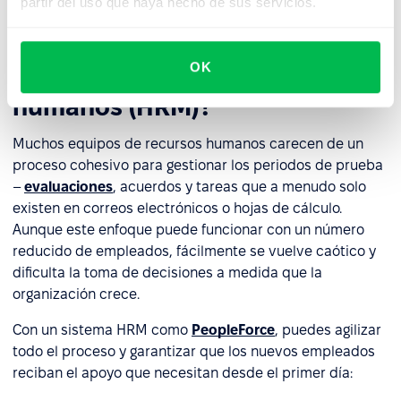
partir del uso que haya hecho de sus servicios.
¿Cómo optimizar la gestión del
período de prueba con un
OK
sistema de gestión de recursos
humanos (HRM)?
Muchos equipos de recursos humanos carecen de un
proceso cohesivo para gestionar los periodos de prueba
–
evaluaciones
, acuerdos y tareas que a menudo solo
existen en correos electrónicos o hojas de cálculo.
Aunque este enfoque puede funcionar con un número
reducido de empleados, fácilmente se vuelve caótico y
dificulta la toma de decisiones a medida que la
organización crece.
Con un sistema HRM como
PeopleForce
, puedes agilizar
todo el proceso y garantizar que los nuevos empleados
reciban el apoyo que necesitan desde el primer día: