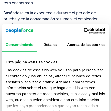
reto encontrado.
Basándose en la experiencia durante el período de
prueba y en la conversación resumen, el empleador
puede:
Continuar el empleo
– generalmente firmando un
nuevo contrato.
Consentimiento
Detalles
Acerca de las cookies
Terminar el empleo
– si el empleado no cumple con
las expectativas.
Esta página web usa cookies
Ampliar el período de prueba
– solo si lo permite la
Las cookies de este sitio web se usan para personalizar
ley.
el contenido y los anuncios, ofrecer funciones de redes
sociales y analizar el tráfico. Además, compartimos
La información sobre los próximos pasos debe
información sobre el uso que haga del sitio web con
comunicarse de manera clara y comprensible, y quedar
nuestros partners de redes sociales, publicidad y análisis
documentada por escrito, especialmente en casos de
web, quienes pueden combinarla con otra información
extensión o terminación.
que les haya proporcionado o que hayan recopilado a