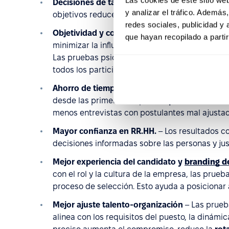
Decisiones de talento más precisas
– Basar la
y analizar el tráfico. Ademá
objetivos reduce el riesgo de errores en la con
redes sociales, publicidad y
Objetividad y consistencia en los procesos de
que hayan recopilado a parti
minimizar la influencia de juicios subjetivos y
Las pruebas psicométricas ofrecen criterios de
todos los participantes.
Ahorro de tiempo y recursos
– Las pruebas ayu
desde las primeras etapas del
proceso de rec
menos entrevistas con postulantes mal ajustad
Mayor confianza en RR.HH.
– Los resultados c
decisiones informadas sobre las personas y just
Mejor experiencia del candidato y
branding d
con el rol y la cultura de la empresa, las prue
proceso de selección. Esto ayuda a posicionar 
Mejor ajuste talento-organización
– Las prueb
alinea con los requisitos del puesto, la dinámi