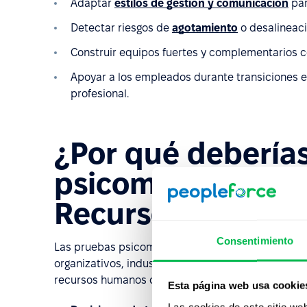
Adaptar
estilos de gestión y comunicación
par
Detectar riesgos de
agotamiento
o desalineac
Construir equipos fuertes y complementarios c
Apoyar a los empleados durante transiciones en
profesional.
¿Por qué deberías
psicométricas en 
Recursos Humano
Consentimiento
Las pruebas psicométricas son herramientas flexi
organizativos, industrias y etapas de crecimiento
recursos humanos como las decisiones estratégica
Esta página web usa cookie
Las cookies de este sitio we