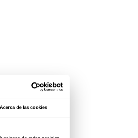
Acerca de las cookies
 funciones de redes sociales