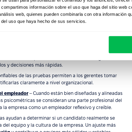
s evaluaciones de candidatos y empleados en datos
s, compartimos información sobre el uso que haga del sitio web 
tratación, promociones y planificación del desarrollo.
 análisis web, quienes pueden combinarla con otra información q
 RR.HH.
– Las herramientas estandarizadas ayudan a
r del uso que haya hecho de sus servicios.
 sesgos, como las primeras impresiones o el
efecto halo
.
 evaluación uniformes y el mismo nivel de dificultad para
dan a identificar a los candidatos con mayor potencial
lutamiento
. Una preselección más enfocada significa
os y decisiones más rápidas.
onfiables de las pruebas permiten a los gerentes tomar
ificarlas claramente a nivel organizacional.
el empleador
– Cuando están bien diseñadas y alineadas
bas psicométricas se consideran una parte profesional del
a la empresa como un empleador reflexivo y creíble.
as ayudan a determinar si un candidato realmente se
ca del equipo y la cultura de la empresa. Un ajuste más