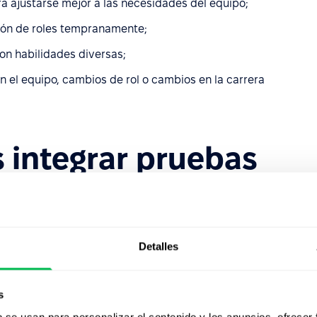
a ajustarse mejor a las necesidades del equipo;
ión de roles tempranamente;
on habilidades diversas;
 el equipo, cambios de rol o cambios en la carrera
 integrar pruebas
tus procesos de
s?
Detalles
bles que pueden aplicarse en todos los niveles
 de la empresa. Apoyan tanto las operaciones diarias de
s de alto impacto.
s
b se usan para personalizar el contenido y los anuncios, ofrecer