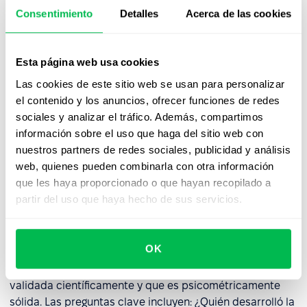
Malentendido de los resultados de
Consentimiento
Detalles
Acerca de las cookies
la prueba
Un resultado de la prueba por sí solo no es suficiente
Esta página web usa cookies
para tomar una decisión informada. Lo que realmente
importa es cómo se interpretan los resultados,
Las cookies de este sitio web se usan para personalizar
entendiendo el perfil, sus fortalezas y posibles desafíos,
el contenido y los anuncios, ofrecer funciones de redes
y cómo podría desempeñarse la persona en un entorno
sociales y analizar el tráfico. Además, compartimos
laboral específico. Por eso, los resultados de las pruebas
información sobre el uso que haga del sitio web con
deben ser revisados por profesionales capacitados con
nuestros partners de redes sociales, publicidad y análisis
acceso a orientación experta.
web, quienes pueden combinarla con otra información
que les haya proporcionado o que hayan recopilado a
partir del uso que haya hecho de sus servicios.
Falta de datos de validación y
prueba
OK
Antes de introducir cualquier prueba en tus procesos de
recursos humanos, es fundamental confirmar que ha sido
validada científicamente y que es psicométricamente
sólida. Las preguntas clave incluyen: ¿Quién desarrolló la