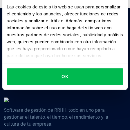
Las cookies de este sitio web se usan para personalizar
el contenido y los anuncios, ofrecer funciones de redes
sociales y analizar el tráfico. Además, compartimos
información sobre el uso que haga del sitio web con
Pedile a la IA un resumen de PeopleForce:
nuestros partners de redes sociales, publicidad y análisis
ChatGPT
Claude
Perplexity
web, quienes pueden combinarla con otra información
que les haya proporcionado o que hayan recopilado a
Business driven. People focused.
partir del uso que haya hecho de sus servicios.
OK
Software de gestión de RRHH: todo en uno para
gestionar el talento, el tiempo, el rendimiento y la
cultura de tu empresa.