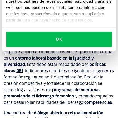
nuestros partners de redes sociales, publicidad y análisis
dentro del equipo.
web, quienes pueden combinarla con otra información
que les haya proporcionado o que hayan recopilado a
Cómo prevenir el Síndrome de
partir del uso que haya hecho de sus servicios.
la Reina Abeja en las
organizaciones
OK
Contrarrestar eficazmente el Síndrome de la Reina Abeja
requiere acción en múltiples niveles. El punto de partida
es un
entorno laboral basado en la igualdad y
diversidad
. Esto debe estar respaldado por
políticas
claras
DEI
, indicadores medibles de igualdad de género y
formación regular en anti-discriminación. Reducir la
presión competitiva y fortalecer la colaboración se
puede lograr a través de
programas de mentoría,
promoviendo el liderazgo femenino
y creando espacios
para desarrollar habilidades de liderazgo
competencias
.
Una cultura de diálogo abierto y retroalimentación