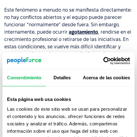
Este fenómeno a menudo no se manifiesta directamente:
no hay conflictos abiertos y el equipo puede parecer
funcionar “normalmente” desde fuera. Sin embargo,
internamente, puede ocurrir
agotamiento
, rendirse en el
crecimiento profesional o retirarse de las iniciativas. En
estas condiciones, se vuelve más difícil identificar y
promover talento, y los procesos de desarrollo son
menos efectivos, especialmente entre las mujeres.
El síndrome de la reina abeja también puede debilitar
la
Consentimiento
Detalles
Acerca de las cookies
cultura de la retroalimentación
. Cuando la relación con
una líder femenina no proporciona seguridad psicológica,
las empleadas son menos propensas a hacer preguntas,
Esta página web usa cookies
expresar necesidades o responder abiertamente a la
Las cookies de este sitio web se usan para personalizar
retroalimentación. Mientras tanto, la retroalimentación
el contenido y los anuncios, ofrecer funciones de redes
proporcionada por alguien que exhibe este síndrome a
sociales y analizar el tráfico. Además, compartimos
menudo tiene un carácter evaluativo o despectivo, lo
información sobre el uso que haga del sitio web con
que con el tiempo reduce la confianza y el compromiso