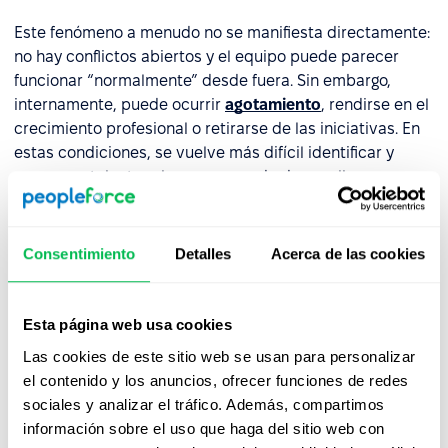
Este fenómeno a menudo no se manifiesta directamente:
no hay conflictos abiertos y el equipo puede parecer
funcionar “normalmente” desde fuera. Sin embargo,
internamente, puede ocurrir
agotamiento
, rendirse en el
crecimiento profesional o retirarse de las iniciativas. En
estas condiciones, se vuelve más difícil identificar y
promover talento, y los procesos de desarrollo son
menos efectivos, especialmente entre las mujeres.
El síndrome de la reina abeja también puede debilitar
la
Consentimiento
Detalles
Acerca de las cookies
cultura de la retroalimentación
. Cuando la relación con
una líder femenina no proporciona seguridad psicológica,
las empleadas son menos propensas a hacer preguntas,
Esta página web usa cookies
expresar necesidades o responder abiertamente a la
Las cookies de este sitio web se usan para personalizar
retroalimentación. Mientras tanto, la retroalimentación
el contenido y los anuncios, ofrecer funciones de redes
proporcionada por alguien que exhibe este síndrome a
sociales y analizar el tráfico. Además, compartimos
menudo tiene un carácter evaluativo o despectivo, lo
información sobre el uso que haga del sitio web con
que con el tiempo reduce la confianza y el compromiso