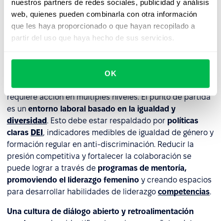
nuestros partners de redes sociales, publicidad y análisis
dentro del equipo.
web, quienes pueden combinarla con otra información
que les haya proporcionado o que hayan recopilado a
Cómo prevenir el Síndrome de
partir del uso que haya hecho de sus servicios.
la Reina Abeja en las
organizaciones
OK
Contrarrestar eficazmente el Síndrome de la Reina Abeja
requiere acción en múltiples niveles. El punto de partida
es un
entorno laboral basado en la igualdad y
diversidad
. Esto debe estar respaldado por
políticas
claras
DEI
, indicadores medibles de igualdad de género y
formación regular en anti-discriminación. Reducir la
presión competitiva y fortalecer la colaboración se
puede lograr a través de
programas de mentoría,
promoviendo el liderazgo femenino
y creando espacios
para desarrollar habilidades de liderazgo
competencias
.
Una cultura de diálogo abierto y retroalimentación