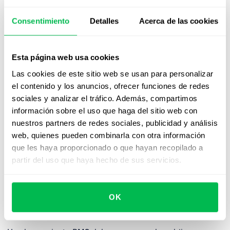
Consentimiento
Detalles
Acerca de las cookies
¿Qué debe incluir un RMS?
Esta página web usa cookies
1. ATS (Sistema de seguimiento de
Las cookies de este sitio web se usan para personalizar
candidatos)
el contenido y los anuncios, ofrecer funciones de redes
sociales y analizar el tráfico. Además, compartimos
Las empresas suelen utilizar una
herramienta ATS
en
información sobre el uso que haga del sitio web con
lugar de un sistema RMS, pero para maximizar el
nuestros partners de redes sociales, publicidad y análisis
potencial de la primera, conviene incluirla con el
web, quienes pueden combinarla con otra información
segundo. Cualquier sistema incluido como parte de un
que les haya proporcionado o que hayan recopilado a
conjunto de herramientas RMS debe ser capaz de
partir del uso que haya hecho de sus servicios.
procesar información que incluya currículos, contactos,
expedientes, revisiones y valoraciones de candidatos.
OK
2. Integración con portales de empleo