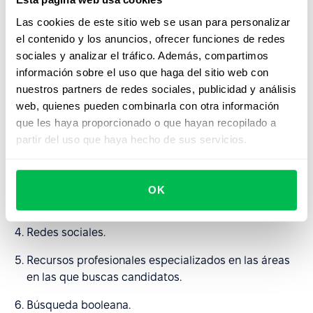
Calendario. El reclutamiento masivo requiere un
Las cookies de este sitio web se usan para personalizar
comienzo temprano: tenga en cuenta los fines de
el contenido y los anuncios, ofrecer funciones de redes
semana, los días festivos y los días no programados
sociales y analizar el tráfico. Además, compartimos
en los que no podrá seleccionar a los candidatos
información sobre el uso que haga del sitio web con
nuestros partners de redes sociales, publicidad y análisis
Recursos. Utilice todas las herramientas, recursos y
web, quienes pueden combinarla con otra información
fuentes que le permitan encontrar candidatos:
que les haya proporcionado o que hayan recopilado a
partir del uso que haya hecho de sus servicios.
Programas y extensiones de reclutamiento.
Sistemas HRM con funciones de reclutamiento.
OK
Sitios de búsqueda de empleo.
Redes sociales.
Recursos profesionales especializados en las áreas
en las que buscas candidatos.
Búsqueda booleana.