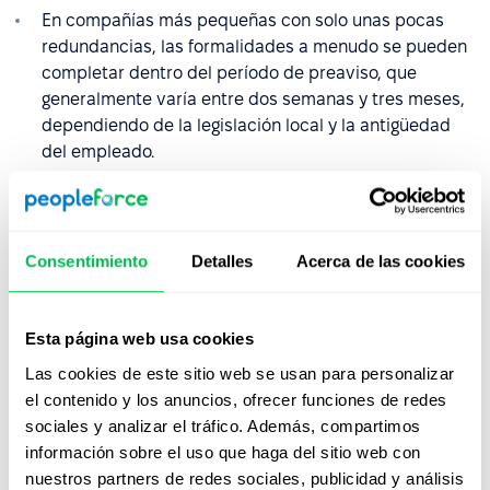
En compañías más pequeñas con solo unas pocas
redundancias, las formalidades a menudo se pueden
completar dentro del período de preaviso, que
generalmente varía entre dos semanas y tres meses,
dependiendo de la legislación local y la antigüedad
del empleado.
En organizaciones más grandes o en jurisdicciones
con procedimientos extensos de protección del
trabajador, todo el proceso puede durar entre seis y
Consentimiento
Detalles
Acerca de las cookies
doce meses, especialmente cuando se requieren
consultas con representantes de los empleados o
sindicatos.
Esta página web usa cookies
Las cookies de este sitio web se usan para personalizar
el contenido y los anuncios, ofrecer funciones de redes
¿Qué derechos y beneficios
sociales y analizar el tráfico. Además, compartimos
tiene un empleado durante un
información sobre el uso que haga del sitio web con
despido colectivo?
nuestros partners de redes sociales, publicidad y análisis