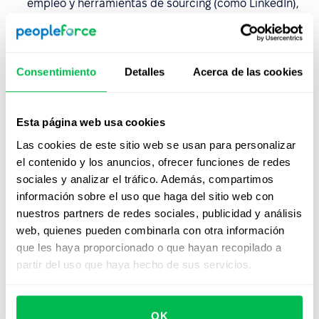
empleo y herramientas de sourcing (como LinkedIn),
centralizando toda la información en una sola base
para simplificar la gestión del reclutamiento.
Mejor screening de candidatos
: al contar con datos
Consentimiento
Detalles
Acerca de las cookies
estructurados, es más fácil filtrar perfiles por criterios
específicos, asignarlos a vacantes concretas o
compartirlos con el equipo sin tener que abrir
Esta página web usa cookies
decenas de archivos PDF.
Las cookies de este sitio web se usan para personalizar
el contenido y los anuncios, ofrecer funciones de redes
La extensión
PeopleForce Prospector
, impulsada por IA,
sociales y analizar el tráfico. Además, compartimos
permite completar automáticamente la información de
información sobre el uso que haga del sitio web con
candidatos encontrada en plataformas como LinkedIn,
nuestros partners de redes sociales, publicidad y análisis
Djinni, Dou y GitHub. Podés encontrar información
web, quienes pueden combinarla con otra información
detallada en el artículo correspondiente. Además,
que les haya proporcionado o que hayan recopilado a
seguimos mejorando nuestro motor de parsing para
partir del uso que haya hecho de sus servicios.
soportar más formatos y ofrecer una mayor precisión.
OK