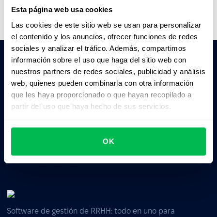
Esta página web usa cookies
Las cookies de este sitio web se usan para personalizar
el contenido y los anuncios, ofrecer funciones de redes
sociales y analizar el tráfico. Además, compartimos
información sobre el uso que haga del sitio web con
nuestros partners de redes sociales, publicidad y análisis
Pedile a la IA un resumen de PeopleForce:
web, quienes pueden combinarla con otra información
ChatGPT
Claude
Perplexity
que les haya proporcionado o que hayan recopilado a
partir del uso que haya hecho de sus servicios.
Business driven. People focused.
OK
Software de gestión de RRHH: todo en uno para