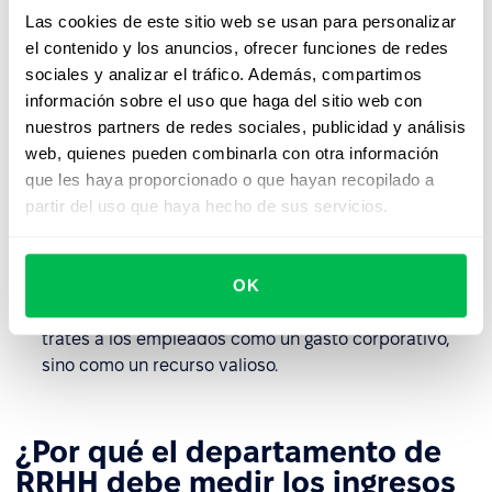
Automatiza el trabajo
: simplifica las operaciones de
Las cookies de este sitio web se usan para personalizar
cada departamento, generando ahorros de tiempo y
el contenido y los anuncios, ofrecer funciones de redes
dinero. Al posponer la necesidad de aumentar el
sociales y analizar el tráfico. Además, compartimos
personal, se reduce el número total de empleados
información sobre el uso que haga del sitio web con
que acabará incluyéndose en el cálculo del ratio de
nuestros partners de redes sociales, publicidad y análisis
ingresos.
web, quienes pueden combinarla con otra información
que les haya proporcionado o que hayan recopilado a
Gestiona eficazmente el compromiso de los
partir del uso que haya hecho de sus servicios.
empleados
: alinea las responsabilidades con las
competencias de los empleados para aumentar su
nivel de compromiso y satisfacción, concéntrate en
OK
los puntos fuertes de los empleados y reconoce sus
logros, eliminando así el fantasma de la rotación. No
trates a los empleados como un gasto corporativo,
sino como un recurso valioso.
¿Por qué el departamento de
RRHH debe medir los ingresos