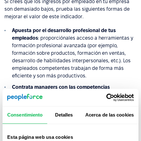
Si crees que los ingresos por empleado en tu empresa
son demasiado bajos, prueba las siguientes formas de
mejorar el valor de este indicador.
Apuesta por el desarrollo profesional de tus
empleados
: proporciónales acceso a herramientas y
formación profesional avanzada (por ejemplo,
formación sobre productos, formación en ventas,
desarrollo de habilidades interpersonales, etc.). Los
empleados competentes trabajan de forma más
eficiente y son más productivos.
Contrata managers con las competencias
adecuadas
: elige managers con capacidad de
liderazgo y gestión. No fundamentes tu decisión en la
antigüedad o la formación. Sólo un manager con una
Consentimiento
Detalles
Acerca de las cookies
autoridad sólida, que sepa motivar al equipo para
alcanzar y mantener un alto desempeño a largo plazo,
repercutirá en los ingresos.
Esta página web usa cookies