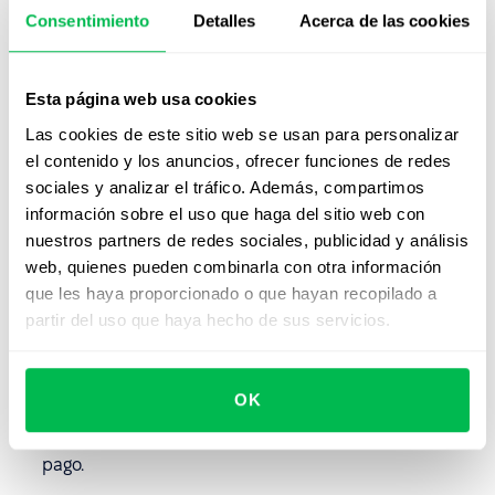
benchmarking se enfocará solo en los competidores de
Consentimiento
Detalles
Acerca de las cookies
la industria o se extenderá a otras empresas con perfiles
de negocio similares.
💡
Ejemplo
: La empresa X opera en un mercado
Esta página web usa cookies
especializado sin competidores locales, pero identifica
Las cookies de este sitio web se usan para personalizar
cinco competidores nacionales y uno internacional. El
el contenido y los anuncios, ofrecer funciones de redes
benchmarking salarial solo incluye competidores
sociales y analizar el tráfico. Además, compartimos
nacionales, ya que los salarios internacionales son
información sobre el uso que haga del sitio web con
significativamente más altos, lo que sobrepasaría el
nuestros partners de redes sociales, publicidad y análisis
presupuesto de la empresa.
web, quienes pueden combinarla con otra información
que les haya proporcionado o que hayan recopilado a
4. Recopilar Datos de Mercado
partir del uso que haya hecho de sus servicios.
Para comparar salarios de manera efectiva, necesitarás
datos fiables del mercado. Puedes:
OK
Utilizar encuestas salariales externas gratuitas o de
pago.