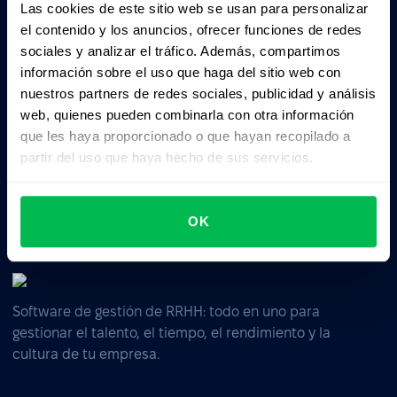
Las cookies de este sitio web se usan para personalizar
el contenido y los anuncios, ofrecer funciones de redes
sociales y analizar el tráfico. Además, compartimos
Pedile a la IA un resumen de PeopleForce:
información sobre el uso que haga del sitio web con
ChatGPT
Claude
Perplexity
nuestros partners de redes sociales, publicidad y análisis
web, quienes pueden combinarla con otra información
que les haya proporcionado o que hayan recopilado a
Business driven. People focused.
partir del uso que haya hecho de sus servicios.
OK
Software de gestión de RRHH: todo en uno para
gestionar el talento, el tiempo, el rendimiento y la
cultura de tu empresa.