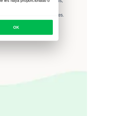
lítica avanzada de personas,
ue les haya proporcionado o
ce ayuda a los equipos a
ahorrar hasta 80 horas al mes.
OK
Ver video