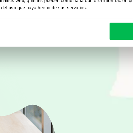
Desde Core HR hasta ana
 análisis web, quienes pueden combinarla con otra información q
r del uso que haya hecho de sus servicios.
descubrí cómo PeopleFor
automatizar procesos y 
Ver demo en vivo