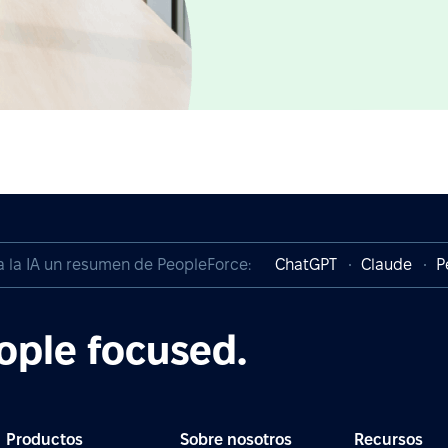
a la IA un resumen de PeopleForce:
ChatGPT
Claude
P
ople focused.
Productos
Sobre nosotros
Recursos