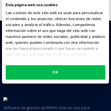
Esta página web usa cookies
Las cookies de este sitio web se usan para personalizar
el contenido y los anuncios, ofrecer funciones de redes
sociales y analizar el tráfico. Además, compartimos
información sobre el uso que haga del sitio web con
nuestros partners de redes sociales, publicidad y análisis
Pedile a la IA un resumen de PeopleForce:
web, quienes pueden combinarla con otra información
ChatGPT
Claude
Perplexity
que les haya proporcionado o que hayan recopilado a
partir del uso que haya hecho de sus servicios.
Business driven. People focused.
OK
Software de gestión de RRHH: todo en uno para