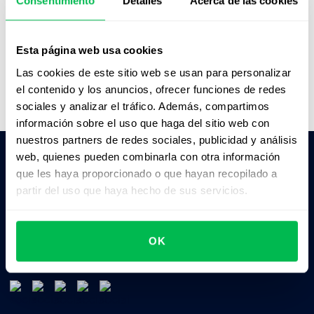
Consentimiento
Detalles
Acerca de las cookies
Ver demo en vivo
Esta página web usa cookies
Ver video
Las cookies de este sitio web se usan para personalizar
el contenido y los anuncios, ofrecer funciones de redes
sociales y analizar el tráfico. Además, compartimos
información sobre el uso que haga del sitio web con
nuestros partners de redes sociales, publicidad y análisis
web, quienes pueden combinarla con otra información
que les haya proporcionado o que hayan recopilado a
Pedile a la IA un resumen de PeopleForce:
partir del uso que haya hecho de sus servicios.
ChatGPT
Claude
Perplexity
OK
Business driven. People focused.