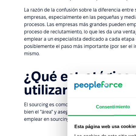
La razón de la confusión sobre la diferencia entr
empresas, especialmente en las pequeñas y medi
procesos. Las empresas más grandes pueden empl
proceso de reclutamiento, lo que les da una vent
emplear a un especialista dedicado a cada etapa d
posiblemente el paso más importante (por ser el in
mismo.
¿Qué estratégias
utilizar?
El sourcing es como la pesca: se puede lanzar el s
Consentimiento
bien el "área" y asegurarse de que el anzuelo pica
emplear en sourcing son:
Esta página web usa cookie
Las cookies de este sitio we