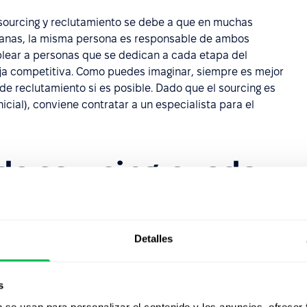
e sourcing y reclutamiento se debe a que en muchas
anas, la misma persona es responsable de ambos
ear a personas que se dedican a cada etapa del
aja competitiva. Como puedes imaginar, siempre es mejor
e reclutamiento si es posible. Dado que el sourcing es
icial), conviene contratar a un especialista para el
 de sourcing puedo
edal al agua y esperar lo mejor, pero es mejor conocer
Detalles
rá. Algunas de las mejores tácticas que se pueden
s
b se usan para personalizar el contenido y los anuncios, ofrecer