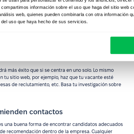
s, compartimos información sobre el uso que haga del sitio web 
 análisis web, quienes pueden combinarla con otra información q
rir, también es necesario saber exactamente quién debe
r del uso que haya hecho de sus servicios.
ficar fácilmente a los candidatos que estás buscando;
ible y comprender los factores exactos de personalidad
de la contratación
á más éxito que si se centra en uno solo. Lo mismo
en tu sitio web, por ejemplo, haz que tu vacante esté
resas de reclutamiento, etc. Basa tu investigación sobre
comienden contactos
es una buena forma de encontrar candidatos adecuados
 de recomendación dentro de la empresa. Cualquier