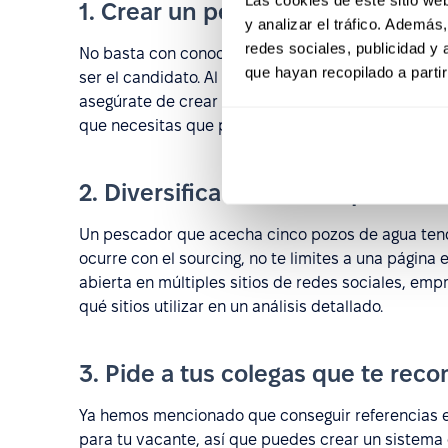
1. Crear un perfil del candidato
y analizar el tráfico. Ademá
redes sociales, publicidad y
No basta con conocer la vacante que hay que cub
que hayan recopilado a parti
ser el candidato. Al crear un perfil, podrás identi
asegúrate de crear un perfil lo más detallado pos
que necesitas que posea.
2. Diversifica el "área de pesca" 
Un pescador que acecha cinco pozos de agua tendr
ocurre con el sourcing, no te limites a una página 
abierta en múltiples sitios de redes sociales, emp
qué sitios utilizar en un análisis detallado.
3. Pide a tus colegas que te re
Ya hemos mencionado que conseguir referencias 
para tu vacante, así que puedes crear un sistema