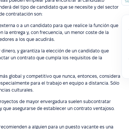
resas pueden emplear para encontrar al candidato
nderá del tipo de candidato que se necesite y del sector
de contratación son:
externa o a un candidato para que realice la función que
n la entrega y, con frecuencia, un menor coste de la
edores a los que acudirás.
 dinero, y garantiza la elección de un candidato que
actar un contrato que cumpla los requisitos de la
 más global y competitivo que nunca, entonces, considera
 especialmente para el trabajo en equipo a distancia. Sólo
ncias culturales.
proyectos de mayor envergadura suelen subcontratar
y que asegurarse de establecer un contrato ventajoso.
ue recomienden a alguien para un puesto vacante es una