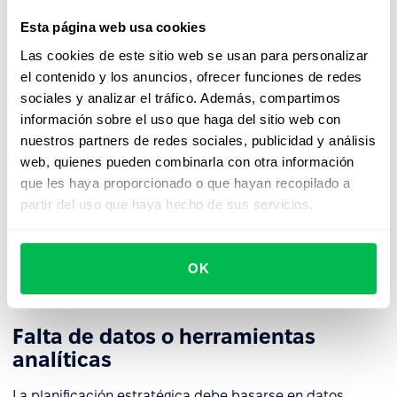
humanos a menudo requiere una transformación de la
cultura organizacional.
Esta página web usa cookies
Las cookies de este sitio web se usan para personalizar
💡 Solución:
el contenido y los anuncios, ofrecer funciones de redes
sociales y analizar el tráfico. Además, compartimos
Garantizar una comunicación transparente y explicar
información sobre el uso que haga del sitio web con
los objetivos y beneficios de un enfoque estratégico
nuestros partners de redes sociales, publicidad y análisis
de recursos humanos.
web, quienes pueden combinarla con otra información
Involucrar a los líderes y gerentes como embajadores
que les haya proporcionado o que hayan recopilado a
del cambio.
partir del uso que haya hecho de sus servicios.
Introducir los cambios de manera gradual,
respaldados por programas de formación y apoyo
adaptados.
OK
Falta de datos o herramientas
analíticas
La planificación estratégica debe basarse en datos