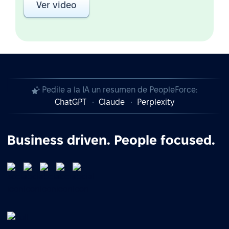
Ver video
Pedile a la IA un resumen de PeopleForce:
ChatGPT
Claude
Perplexity
Business driven. People focused.