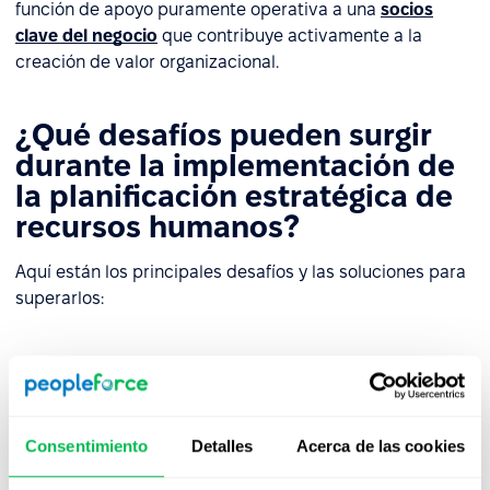
función de apoyo puramente operativa a una
socios
clave del negocio
que contribuye activamente a la
creación de valor organizacional.
¿Qué desafíos pueden surgir
durante la implementación de
la planificación estratégica de
recursos humanos?
Aquí están los principales desafíos y las soluciones para
superarlos:
Resistencia al cambio
Muchas organizaciones enfrentan resistencia por parte
de empleados que están apegados a las prácticas
Consentimiento
Detalles
Acerca de las cookies
existentes. Cambiar los enfoques de gestión de recursos