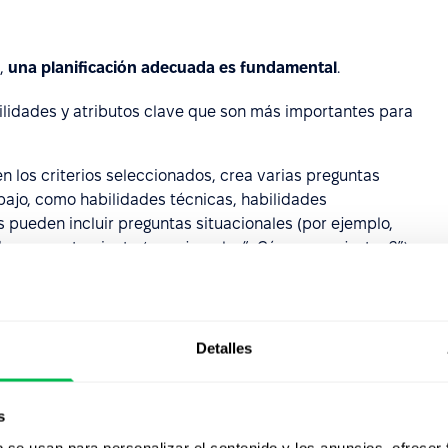
a,
una planificación adecuada es fundamental
.
abilidades y atributos clave que son más importantes para
n los criterios seleccionados, crea varias preguntas
bajo, como habilidades técnicas, habilidades
s pueden incluir preguntas situacionales (por ejemplo,
de comportamiento (por ejemplo, “¿Cómo manejaste...?”).
das para asegurar que las respuestas de los candidatos
escala de valoración (por ejemplo, del 1 al 5) para evaluar
Detalles
erente y objetiva. Esto te permitirá recopilar datos
os los candidatos.
s
b se usan para personalizar el contenido y los anuncios, ofrecer