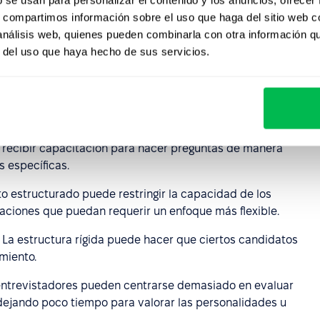
ntrevista
s, compartimos información sobre el uso que haga del sitio web 
 análisis web, quienes pueden combinarla con otra información q
r del uso que haya hecho de sus servicios.
structurada puede presentar ciertos
retos
.
vista debe planificarse cuidadosamente para garantizar la
n recibir capacitación para hacer preguntas de manera
s específicas.
ato estructurado puede restringir la capacidad de los
aciones que puedan requerir un enfoque más flexible.
: La estructura rígida puede hacer que ciertos candidatos
miento.
 entrevistadores pueden centrarse demasiado en evaluar
 dejando poco tiempo para valorar las personalidades u