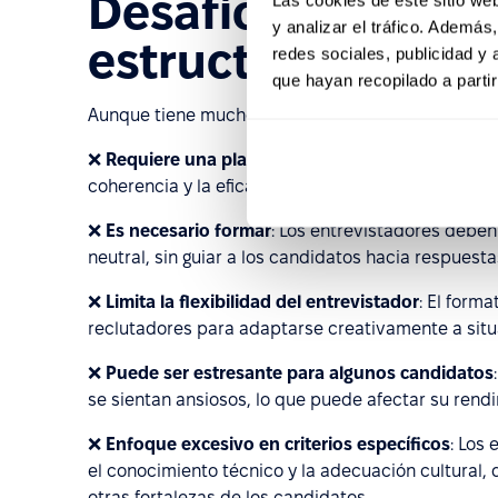
Desafíos de una e
y analizar el tráfico. Ademá
estructurada
redes sociales, publicidad y
que hayan recopilado a parti
Aunque tiene muchos beneficios, una entrevista e
❌
Requiere una planificación detallada
: La entre
coherencia y la eficacia.
❌
Es necesario formar
: Los entrevistadores debe
neutral, sin guiar a los candidatos hacia respuesta
❌
Limita la flexibilidad del entrevistador
: El form
reclutadores para adaptarse creativamente a situ
❌
Puede ser estresante para algunos candidatos
se sientan ansiosos, lo que puede afectar su rendi
❌
Enfoque excesivo en criterios específicos
: Los
el conocimiento técnico y la adecuación cultural,
otras fortalezas de los candidatos.