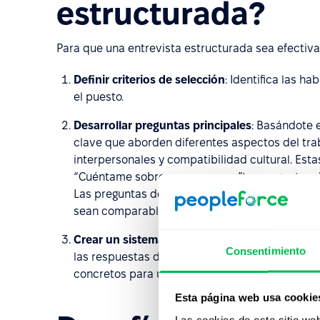
estructurada?
Para que una entrevista estructurada sea efectiv
Definir criterios de selección
: Identifica las h
el puesto.
Desarrollar preguntas principales
: Basándote e
clave que aborden diferentes aspectos del tra
interpersonales y compatibilidad cultural. Esta
“Cuéntame sobre una vez que...”) o preguntas 
Las preguntas deben estar claramente redacta
sean comparables.
Crear un sistema de puntuación
: Prepara una 
Consentimiento
las respuestas de los candidatos de manera coh
concretos para un análisis comparativo de tod
Esta página web usa cookie
Las cookies de este sitio we