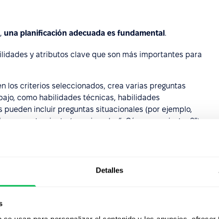
a,
una planificación adecuada es fundamental
.
abilidades y atributos clave que son más importantes para
n los criterios seleccionados, crea varias preguntas
bajo, como habilidades técnicas, habilidades
s pueden incluir preguntas situacionales (por ejemplo,
de comportamiento (por ejemplo, “¿Cómo manejaste...?”).
das para asegurar que las respuestas de los candidatos
escala de valoración (por ejemplo, del 1 al 5) para evaluar
Detalles
erente y objetiva. Esto te permitirá recopilar datos
os los candidatos.
s
b se usan para personalizar el contenido y los anuncios, ofrecer