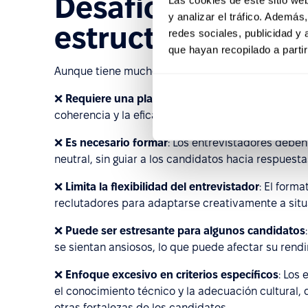
Desafíos de una e
y analizar el tráfico. Ademá
estructurada
redes sociales, publicidad y
que hayan recopilado a parti
Aunque tiene muchos beneficios, una entrevista e
❌
Requiere una planificación detallada
: La entre
coherencia y la eficacia.
❌
Es necesario formar
: Los entrevistadores debe
neutral, sin guiar a los candidatos hacia respuesta
❌
Limita la flexibilidad del entrevistador
: El form
reclutadores para adaptarse creativamente a situ
❌
Puede ser estresante para algunos candidatos
se sientan ansiosos, lo que puede afectar su rendi
❌
Enfoque excesivo en criterios específicos
: Los
el conocimiento técnico y la adecuación cultural,
otras fortalezas de los candidatos.