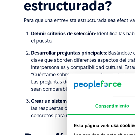
estructurada?
Para que una entrevista estructurada sea efectiv
Definir criterios de selección
: Identifica las h
el puesto.
Desarrollar preguntas principales
: Basándote e
clave que aborden diferentes aspectos del tra
interpersonales y compatibilidad cultural. Esta
“Cuéntame sobre una vez que...”) o preguntas 
Las preguntas deben estar claramente redacta
sean comparables.
Crear un sistema de puntuación
: Prepara una 
Consentimiento
las respuestas de los candidatos de manera coh
concretos para un análisis comparativo de tod
Esta página web usa cookie
Las cookies de este sitio we