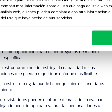
ntrevista
s, compartimos información sobre el uso que haga del sitio web 
 análisis web, quienes pueden combinarla con otra información q
r del uso que haya hecho de sus servicios.
structurada puede presentar ciertos
retos
.
vista debe planificarse cuidadosamente para garantizar la
n recibir capacitación para hacer preguntas de manera
s específicas.
ato estructurado puede restringir la capacidad de los
aciones que puedan requerir un enfoque más flexible.
: La estructura rígida puede hacer que ciertos candidatos
miento.
 entrevistadores pueden centrarse demasiado en evaluar
 dejando poco tiempo para valorar las personalidades u