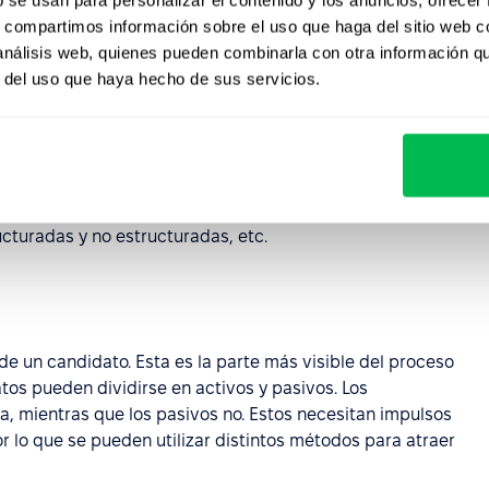
 diarias requeridas para el mismo. Elementos que ayudan
s, compartimos información sobre el uso que haga del sitio web 
ndidato y son la base sobre la cual el gerente realizará
 análisis web, quienes pueden combinarla con otra información q
r del uso que haya hecho de sus servicios.
ios y métodos de selección
nan en función del puesto vacante que se haya redactado.
ra seleccionar a los candidatos, como pruebas de
ucturadas y no estructuradas, etc.
de un candidato. Esta es la parte más visible del proceso
atos pueden dividirse en activos y pasivos. Los
, mientras que los pasivos no. Estos necesitan impulsos
r lo que se pueden utilizar distintos métodos para atraer