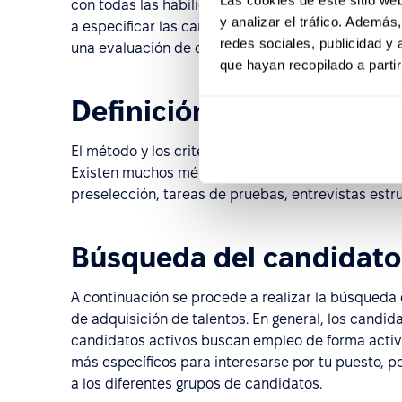
con todas las habilidades, competencias y tareas
y analizar el tráfico. Ademá
a especificar las características personales del ca
redes sociales, publicidad y
una evaluación de desempeño.
que hayan recopilado a parti
Definición de los criter
El método y los criterios de selección se determi
Existen muchos métodos que pueden emplearse pa
preselección, tareas de pruebas, entrevistas estr
Búsqueda del candidato
A continuación se procede a realizar la búsqueda 
de adquisición de talentos. En general, los candid
candidatos activos buscan empleo de forma activa
más específicos para interesarse por tu puesto, po
a los diferentes grupos de candidatos.