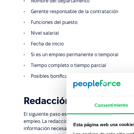
Nombre del departamento
Gerente responsable de la contratación
Funciones del puesto
Nivel salarial
Fecha de inicio
Si es un empleo permanente o temporal
Tiempo completo o tiempo parcial
Posibles bonificaciones y prestaciones, etc.
Redacción de la vacante
Consentimiento
El siguiente paso es probablemente el más importa
empleo. La redacción de la vacante va acompañada 
Esta página web usa cookie
información necesaria para garantizar una contrat
Las cookies de este sitio we