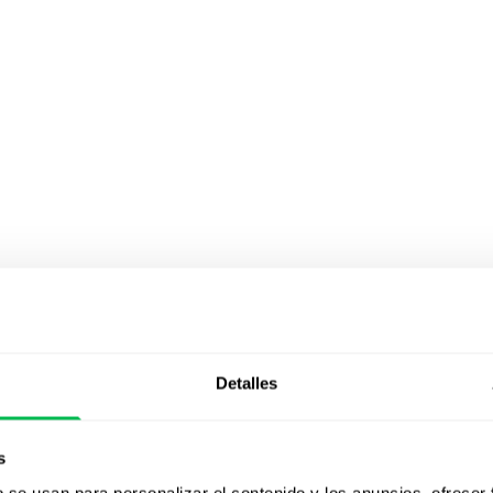
Detalles
nte en el proceso de adquisición de talento: la oferta de
de un análisis del puesto, el cual permite reunir toda la
s
ación de calidad. Esto incluye una descripción de puesto,
b se usan para personalizar el contenido y los anuncios, ofrecer