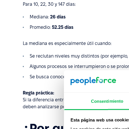
Para 10, 22, 30 y 147 días:
Mediana:
26 días
Promedio:
52.25 días
La mediana es especialmente útil cuando:
Se reclutan niveles muy distintos (por ejemplo, j
Algunos procesos se interrumpieron o se prolon
Se busca conocer el tiempo “típico” de contrat
Regla práctica:
Si la diferencia entre promedio y mediana supera 
Consentimiento
deben analizarse por separado.
Esta página web usa cookie
¿Por qué es import
Las cookies de este sitio we