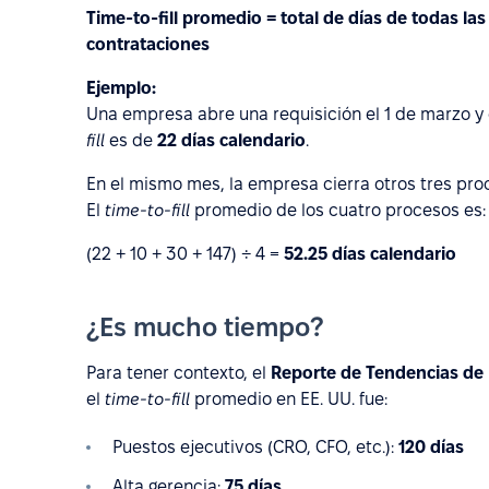
Time-to-fill promedio = total de días de todas l
contrataciones
Ejemplo:
Una empresa abre una requisición el 1 de marzo y 
fill
es de
22 días calendario
.
En el mismo mes, la empresa cierra otros tres proc
El
time-to-fill
promedio de los cuatro procesos es:
(22 + 10 + 30 + 147) ÷ 4 =
52.25 días calendario
¿Es mucho tiempo?
Para tener contexto, el
Reporte de Tendencias de
el
time-to-fill
promedio en EE. UU. fue:
Puestos ejecutivos (CRO, CFO, etc.):
120 días
Alta gerencia:
75 días