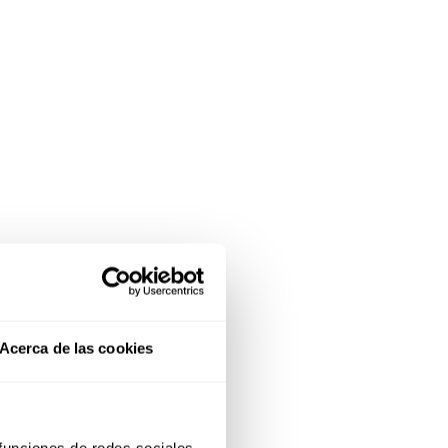
Acerca de las cookies
 funciones de redes sociales