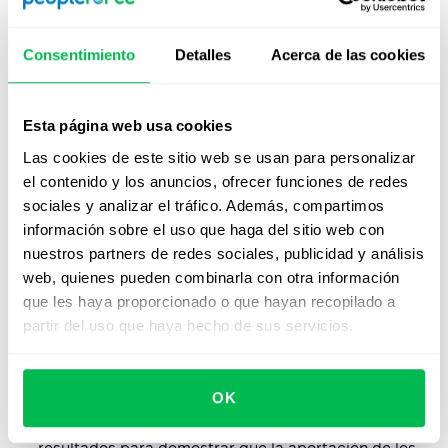
Establecer canales de comunicación bidireccionales
– Utiliza reuniones regulares de equipo, sesiones de
Consentimiento
Detalles
Acerca de las cookies
preguntas y respuestas, y
encuestas de pulso
para
crear entornos donde los empleados puedan
compartir opiniones sin temor a represalias. Publica
Esta página web usa cookies
los resultados de la encuesta de satisfacción de los
Las cookies de este sitio web se usan para personalizar
empleados junto con planes de acción que aborden
el contenido y los anuncios, ofrecer funciones de redes
los comentarios
.
sociales y analizar el tráfico. Además, compartimos
Implementar estructuras claras de compensación y
información sobre el uso que haga del sitio web con
desarrollo
– Mantén bandas salariales transparentes,
nuestros partners de redes sociales, publicidad y análisis
rangos de pago abiertos y criterios bien definidos
web, quienes pueden combinarla con otra información
para promociones y aumentos para reducir
que les haya proporcionado o que hayan recopilado a
malentendidos y percepciones de injusticia.
partir del uso que haya hecho de sus servicios.
Crear mecanismos seguros para retroalimentación
–
Proporciona
herramientas para reportes anónimos
OK
de preocupaciones o violaciones. Investiga los
informes, toma acciones correctivas y comunica los