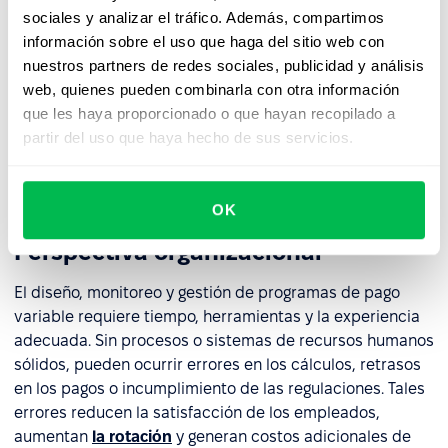
inestabilidad en los ingresos puede aumentar aún más la
sociales y analizar el tráfico. Además, compartimos
frustración.
información sobre el uso que haga del sitio web con
nuestros partners de redes sociales, publicidad y análisis
Si las reglas de la remuneración variable no están claras
web, quienes pueden combinarla con otra información
o los equipos tienen oportunidades desiguales para
que les haya proporcionado o que hayan recopilado a
alcanzar sus metas,
pueden surgir sentimientos de
partir del uso que haya hecho de sus servicios.
injusticia y una reducción en
compromiso
. Cuando la
remuneración variable se vuelve predecible o se da por
sentada, pierde su poder motivador.
OK
Perspectiva organizacional
El diseño, monitoreo y gestión de programas de pago
variable requiere tiempo, herramientas y la experiencia
adecuada. Sin procesos o sistemas de recursos humanos
sólidos, pueden ocurrir errores en los cálculos, retrasos
en los pagos o incumplimiento de las regulaciones. Tales
errores reducen la satisfacción de los empleados,
aumentan
la rotación
y generan costos adicionales de