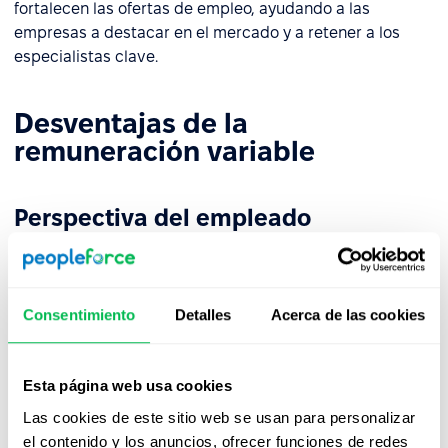
fortalecen las ofertas de empleo, ayudando a las
empresas a destacar en el mercado y a retener a los
especialistas clave.
Desventajas de la
remuneración variable
Perspectiva del empleado
La
investigación
del
sector
muestra que una
dependencia excesiva de la remuneración variable
puede
reducir la sensación de seguridad financiera de
Consentimiento
Detalles
Acerca de las cookies
los empleados
. Como resultado, algunos pueden preferir
empresas que ofrezcan salarios base más altos, incluso
si eso implica recompensas potencialmente menores.
Esta página web usa cookies
Cuando factores externos como caídas en las ventas
Las cookies de este sitio web se usan para personalizar
relacionadas con crisis afectan los resultados, la
el contenido y los anuncios, ofrecer funciones de redes