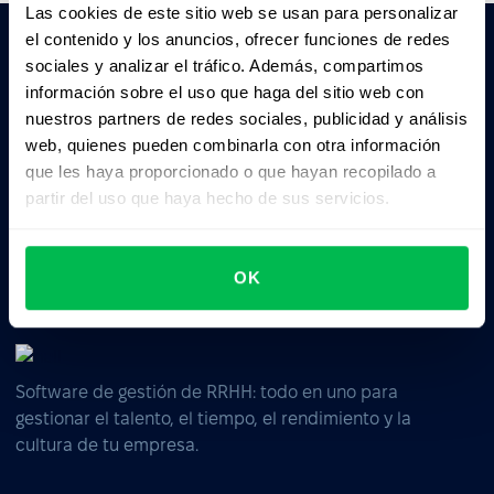
Las cookies de este sitio web se usan para personalizar
el contenido y los anuncios, ofrecer funciones de redes
sociales y analizar el tráfico. Además, compartimos
Pedile a la IA un resumen de PeopleForce:
información sobre el uso que haga del sitio web con
ChatGPT
Claude
Perplexity
nuestros partners de redes sociales, publicidad y análisis
web, quienes pueden combinarla con otra información
que les haya proporcionado o que hayan recopilado a
Business driven. People focused.
partir del uso que haya hecho de sus servicios.
OK
Software de gestión de RRHH: todo en uno para
gestionar el talento, el tiempo, el rendimiento y la
cultura de tu empresa.