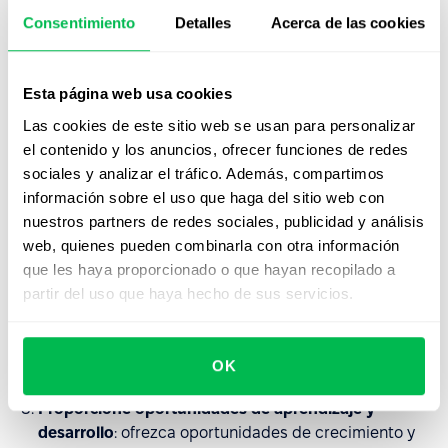
que fomente la actividad física. Proporcione
Consentimiento
Detalles
Acerca de las cookies
oportunidades para hacer ejercicio, como
instalaciones de ejercicio físico.
Esta página web usa cookies
Apoye la salud mental
: promueva la conciencia y
elimine el estigma de los problemas de salud mental.
Las cookies de este sitio web se usan para personalizar
Aportar formación a managers y empleados sobre el
el contenido y los anuncios, ofrecer funciones de redes
reconocimiento de los signos del estrés y
sociales y analizar el tráfico. Además, compartimos
agotamiento.
información sobre el uso que haga del sitio web con
nuestros partners de redes sociales, publicidad y análisis
Fomente el apoyo relacionado con el trabajo
:
web, quienes pueden combinarla con otra información
fomente un entorno de trabajo de apoyo donde los
que les haya proporcionado o que hayan recopilado a
empleados puedan buscar ayuda y orientación a
partir del uso que haya hecho de sus servicios.
través de programas de tutoría y seguimiento.
Reconocer y recompensar los logros
: reconocer y
OK
apreciar los esfuerzos y logros de los empleados.
Proporcione oportunidades de aprendizaje y
desarrollo
: ofrezca oportunidades de crecimiento y