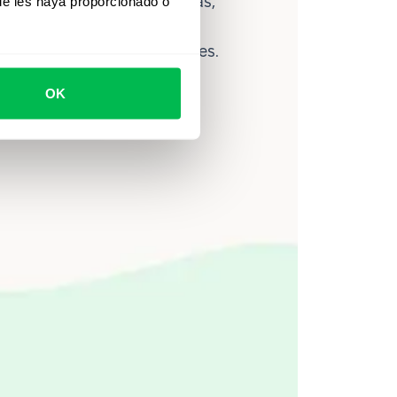
lítica avanzada de personas,
ue les haya proporcionado o
ce ayuda a los equipos a
ahorrar hasta 80 horas al mes.
OK
Ver video