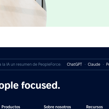
a la IA un resumen de PeopleForce:
ChatGPT
Claude
P
ople focused.
Productos
Sobre nosotros
Recursos