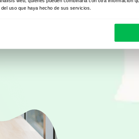
Desde Core HR hasta ana
 análisis web, quienes pueden combinarla con otra información q
r del uso que haya hecho de sus servicios.
descubrí cómo PeopleFor
automatizar procesos y 
Ver demo en vivo