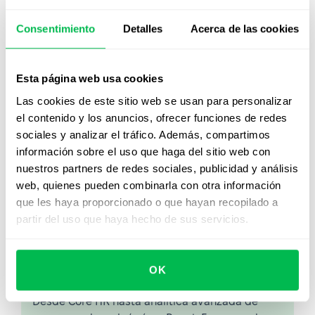
los derechos de los trabajadores. También sirve como un
recordatorio de que las relaciones laborales sostenibles
Consentimiento
Detalles
Acerca de las cookies
y saludables requieren transparencia, respeto por los
derechos y diálogo abierto, no restricciones unilaterales.
Esta página web usa cookies
Para los profesionales de Recursos Humanos, este
contexto histórico ilustra el progreso de los derechos en
Las cookies de este sitio web se usan para personalizar
el lugar de trabajo a lo largo del tiempo. Destaca la
el contenido y los anuncios, ofrecer funciones de redes
importancia de construir entornos inclusivos y
sociales y analizar el tráfico. Además, compartimos
respetuosos que protejan la libertad de los empleados
información sobre el uso que haga del sitio web con
para organizarse y defender sus intereses.
nuestros partners de redes sociales, publicidad y análisis
web, quienes pueden combinarla con otra información
que les haya proporcionado o que hayan recopilado a
partir del uso que haya hecho de sus servicios.
Mirá PeopleForce en
acción
OK
Desde Core HR hasta analítica avanzada de