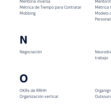
Mentoría inversa
Mentori
Métrica de Tiempo para Contratar
Métrica 
Mobbing
Modelo d
Personal
N
Negociación
Neurodiv
trabajo
O
OKRs de RRHH
Organig
Organización vertical
Outsourc