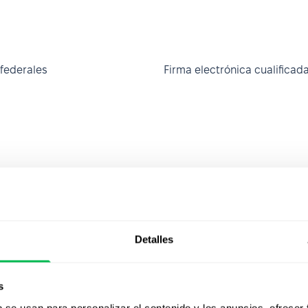
 federales
Firma electrónica cualificad
n Y (Millennials)
Generación Z
 de documentos en RRHH
Gestión de la calidad
Detalles
s
nt
Horario de trabajo flexible
b se usan para personalizar el contenido y los anuncios, ofrecer