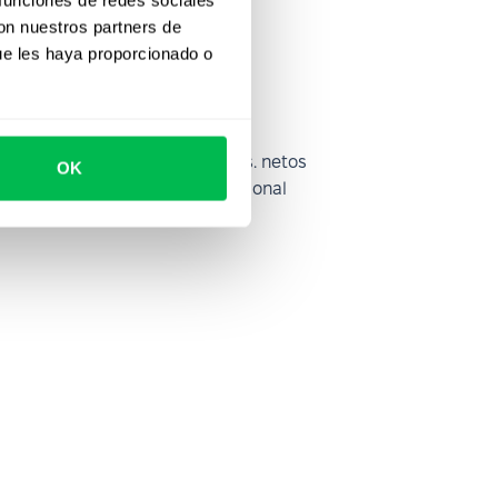
con nuestros partners de
ue les haya proporcionado o
Ingresos brutos vs. netos
OK
H
Inteligencia emocional