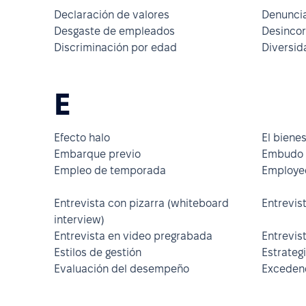
Declaración de valores
Denuncia
Desgaste de empleados
Desincor
Discriminación por edad
Diversid
E
Efecto halo
El bienes
Embarque previo
Embudo 
Empleo de temporada
Employee
Entrevista con pizarra (whiteboard
Entrevis
interview)
Entrevista en video pregrabada
Entrevis
Estilos de gestión
Estrateg
Evaluación del desempeño
Excedenc