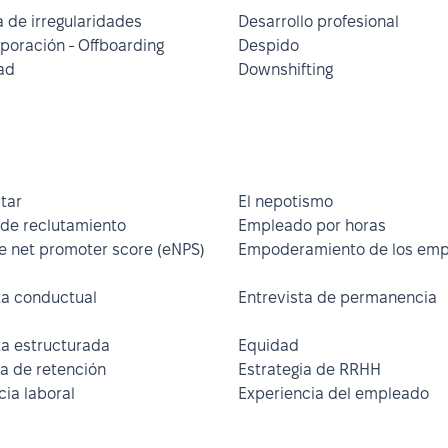
 de irregularidades
Desarrollo profesional
poración - Offboarding
Despido
ad
Downshifting
tar
El nepotismo
de reclutamiento
Empleado por horas
 net promoter score (eNPS)
Empoderamiento de los em
ta conductual
Entrevista de permanencia
ta estructurada
Equidad
ia de retención
Estrategia de RRHH
ia laboral
Experiencia del empleado