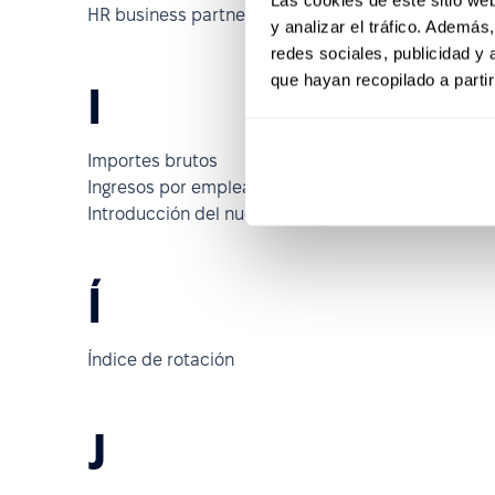
HR business partner
y analizar el tráfico. Ademá
redes sociales, publicidad y
que hayan recopilado a parti
I
Importes brutos
Indicado
Ingresos por empleado
Insatisfa
Introducción del nuevo empleado
Í
Índice de rotación
J