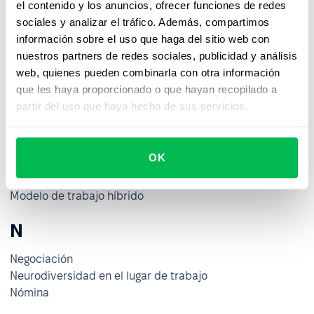
el contenido y los anuncios, ofrecer funciones de redes
Mejora del desempeño
sociales y analizar el tráfico. Además, compartimos
Mentoría inversa
información sobre el uso que haga del sitio web con
Mentoring
nuestros partners de redes sociales, publicidad y análisis
Mercado laboral
web, quienes pueden combinarla con otra información
Meseta laboral o de carrera
que les haya proporcionado o que hayan recopilado a
Métrica de Tiempo para Contratar
partir del uso que haya hecho de sus servicios.
Métrica de Time-to-Fill
Métricas
Microgestión
OK
Mobbing
Modelo de Cinco Factores de la Personalidad
Modelo de trabajo híbrido
N
Negociación
Neurodiversidad en el lugar de trabajo
Nómina