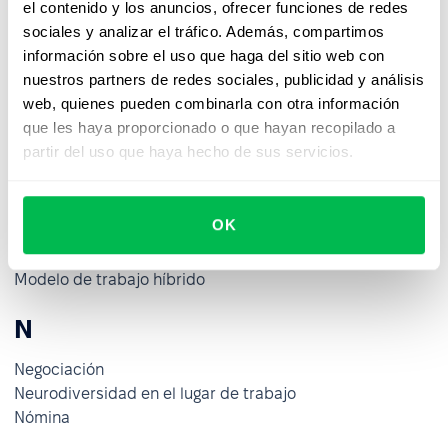
el contenido y los anuncios, ofrecer funciones de redes
Mejora del desempeño
sociales y analizar el tráfico. Además, compartimos
Mentoría inversa
información sobre el uso que haga del sitio web con
Mentoring
nuestros partners de redes sociales, publicidad y análisis
Mercado laboral
web, quienes pueden combinarla con otra información
Meseta laboral o de carrera
que les haya proporcionado o que hayan recopilado a
Métrica de Tiempo para Contratar
partir del uso que haya hecho de sus servicios.
Métrica de Time-to-Fill
Métricas
Microgestión
OK
Mobbing
Modelo de Cinco Factores de la Personalidad
Modelo de trabajo híbrido
N
Negociación
Neurodiversidad en el lugar de trabajo
Nómina