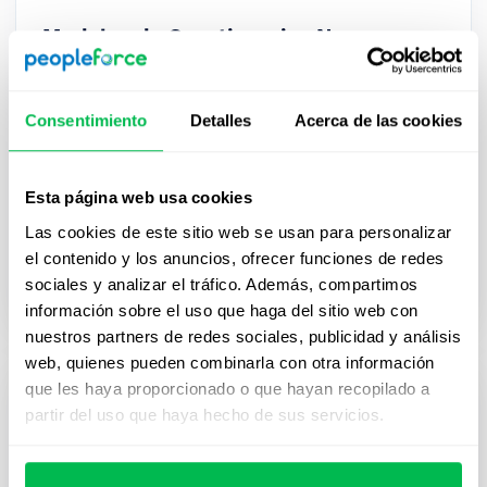
Modelos de Cuestionarios Norma
Oficial Mexicana-035
Cumplir con la NOM-035-STPS-2018 es clave para
Consentimiento
Detalles
Acerca de las cookies
cualquier empresa en México. Descarga este
cuestionario gratuito y aplica los modelos
recomendados por la normativa para identificar
Esta página web usa cookies
riesgos psicosociales, evaluar el entorno laboral y
Las cookies de este sitio web se usan para personalizar
detectar casos de trabajadores expuestos a
el contenido y los anuncios, ofrecer funciones de redes
acontecimientos traumáticos, fortaleciendo así la
sociales y analizar el tráfico. Además, compartimos
salud y el bienestar de tu equipo.
información sobre el uso que haga del sitio web con
nuestros partners de redes sociales, publicidad y análisis
web, quienes pueden combinarla con otra información
que les haya proporcionado o que hayan recopilado a
partir del uso que haya hecho de sus servicios.