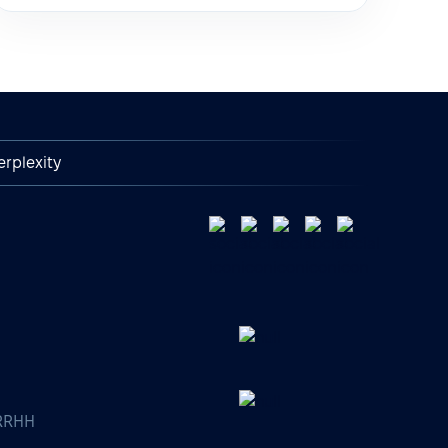
erplexity
 RRHH