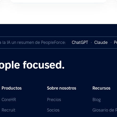
a la IA un resumen de PeopleForce:
ChatGPT
Claude
P
ople focused.
Productos
Sobre nosotros
Recursos
CoreHR
Precios
Blog
Recruit
Socios
Glosario de