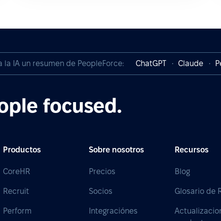
a la IA un resumen de PeopleForce:
ChatGPT
Claude
P
ople focused.
Productos
Sobre nosotros
Recursos
CoreHR
Precios
Blog
Recruit
Socios
Glosario de
Perform
Integraciónes
Actualizacio