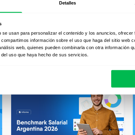
tiza la asignación de tareas y
Detalles
cia de los flujos de trabajo
peño general de tu empresa.
s
b se usan para personalizar el contenido y los anuncios, ofrecer
s, compartimos información sobre el uso que haga del sitio web 
 análisis web, quienes pueden combinarla con otra información q
r del uso que haya hecho de sus servicios.
es