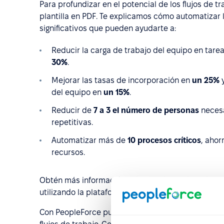
Para profundizar en el potencial de los flujos de t
plantilla en PDF. Te explicamos cómo automatizar l
significativos que pueden ayudarte a:
Reducir la carga de trabajo del equipo en tare
30%
.
Mejorar las tasas de incorporación en
un 25%
y
del equipo en
un 15%
.
Reducir de
7 a 3 el número de personas
necesa
repetitivas.
Automatizar más de
10 procesos críticos
, ahor
recursos.
Obtén más información sobre los flujos de trabaj
utilizando la plataforma de RRHH
en el artículo de
Con PeopleForce puedes crear y administrar sin e