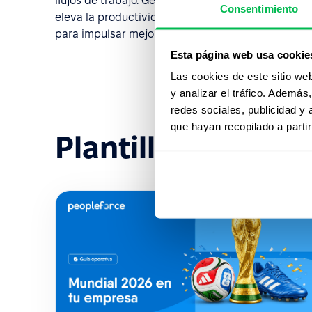
flujos de trabajo. Gestiónalos sin esfuerzo, automa
Consentimiento
eleva la productividad de RRHH. Aprovecha la efica
para impulsar mejoras significativas en el desem
Esta página web usa cookie
Las cookies de este sitio we
y analizar el tráfico. Ademá
redes sociales, publicidad y
que hayan recopilado a parti
Plantillas recient