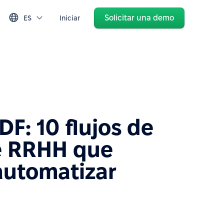
Solicitar una demo
ES
Iniciar
PDF: 10 flujos de
e RRHH que
automatizar