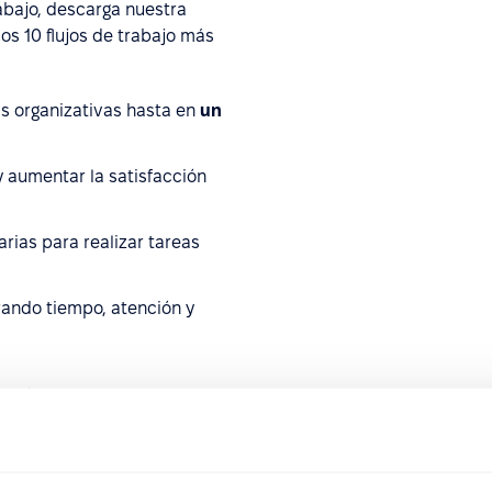
rabajo, descarga nuestra
os 10 flujos de trabajo más
as organizativas hasta en
un
 aumentar la satisfacción
rias para realizar tareas
rando tiempo, atención y
o y cómo automatizarlos
 nuestro blog oficial
.
sfuerzo una gran variedad de