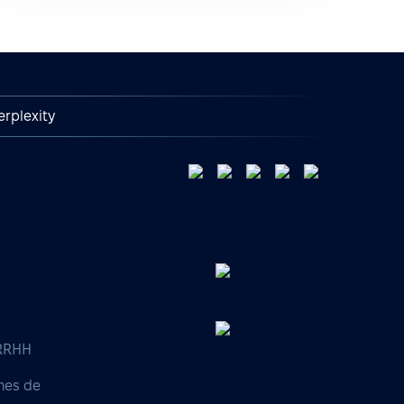
erplexity
 RRHH
nes de