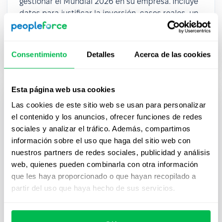
gestionar el Mundial 2026 en su empresa. Incluye
datos para justificar la inversión, casos reales, un
plan en 3 fases, 9 activaciones con costo e
impacto, criterios de inclusión, 6 KPIs y 6
plantillas listas para usar.
Consentimiento
Detalles
Acerca de las cookies
Esta página web usa cookies
Las cookies de este sitio web se usan para personalizar
el contenido y los anuncios, ofrecer funciones de redes
sociales y analizar el tráfico. Además, compartimos
información sobre el uso que haga del sitio web con
nuestros partners de redes sociales, publicidad y análisis
web, quienes pueden combinarla con otra información
que les haya proporcionado o que hayan recopilado a
partir del uso que haya hecho de sus servicios.
Benchmark Salarial Argentina 2026
El Benchmark Salarial Argentina 2026 te da los