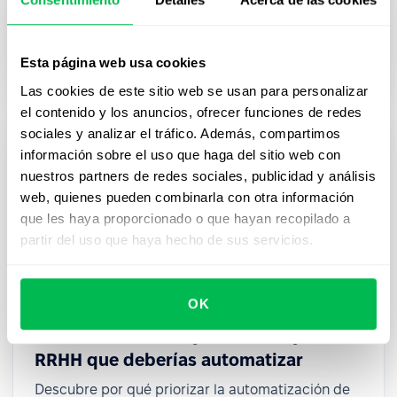
Descubre más sobre el papel de las operaciones
de personal en la coordinación del trabajo en
equipo para alcanzar los objetivos empresariales.
Esta página web usa cookies
Las cookies de este sitio web se usan para personalizar
el contenido y los anuncios, ofrecer funciones de redes
sociales y analizar el tráfico. Además, compartimos
información sobre el uso que haga del sitio web con
nuestros partners de redes sociales, publicidad y análisis
web, quienes pueden combinarla con otra información
que les haya proporcionado o que hayan recopilado a
partir del uso que haya hecho de sus servicios.
OK
Plantilla PDF: 10 flujos de trabajo de
RRHH que deberías automatizar
Descubre por qué priorizar la automatización de