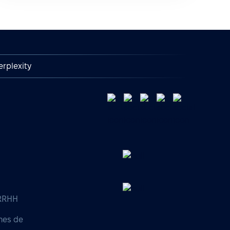
erplexity
 RRHH
nes de