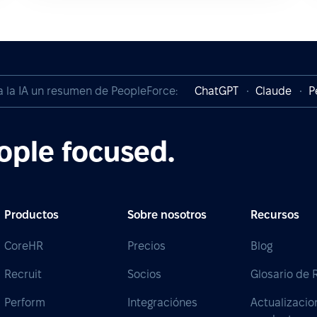
a la IA un resumen de PeopleForce:
ChatGPT
Claude
P
ople focused.
Productos
Sobre nosotros
Recursos
CoreHR
Precios
Blog
Recruit
Socios
Glosario de
Perform
Integraciónes
Actualizacio