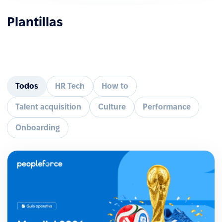
Plantillas
Todos
HR Tech
How to
Talent acquisition
Culture
Performance
Onboarding