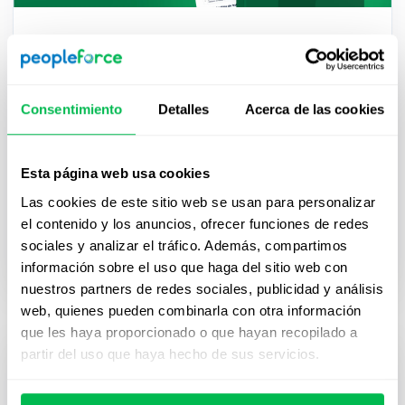
Modelos de Cuestionarios Norma
Oficial Mexicana-035
Cumplir con la NOM-035-STPS-2018 es clave para
Consentimiento
Detalles
Acerca de las cookies
cualquier empresa en México. Descarga este
cuestionario gratuito y aplica los modelos
recomendados por la normativa para identificar
Esta página web usa cookies
riesgos psicosociales, evaluar el entorno laboral y
Las cookies de este sitio web se usan para personalizar
detectar casos de trabajadores expuestos a
el contenido y los anuncios, ofrecer funciones de redes
acontecimientos traumáticos, fortaleciendo así la
sociales y analizar el tráfico. Además, compartimos
salud y el bienestar de tu equipo.
información sobre el uso que haga del sitio web con
nuestros partners de redes sociales, publicidad y análisis
web, quienes pueden combinarla con otra información
que les haya proporcionado o que hayan recopilado a
partir del uso que haya hecho de sus servicios.