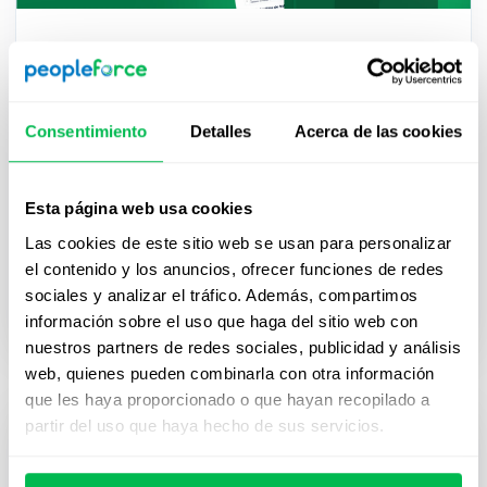
Modelos de Cuestionarios Norma
Oficial Mexicana-035
Cumplir con la NOM-035-STPS-2018 es clave para
Consentimiento
Detalles
Acerca de las cookies
cualquier empresa en México. Descarga este
cuestionario gratuito y aplica los modelos
recomendados por la normativa para identificar
Esta página web usa cookies
riesgos psicosociales, evaluar el entorno laboral y
Las cookies de este sitio web se usan para personalizar
detectar casos de trabajadores expuestos a
el contenido y los anuncios, ofrecer funciones de redes
acontecimientos traumáticos, fortaleciendo así la
sociales y analizar el tráfico. Además, compartimos
salud y el bienestar de tu equipo.
información sobre el uso que haga del sitio web con
nuestros partners de redes sociales, publicidad y análisis
web, quienes pueden combinarla con otra información
que les haya proporcionado o que hayan recopilado a
partir del uso que haya hecho de sus servicios.