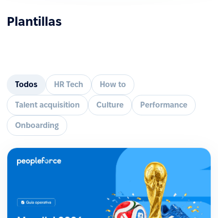
Plantillas
Todos
HR Tech
How to
Talent acquisition
Culture
Performance
Onboarding