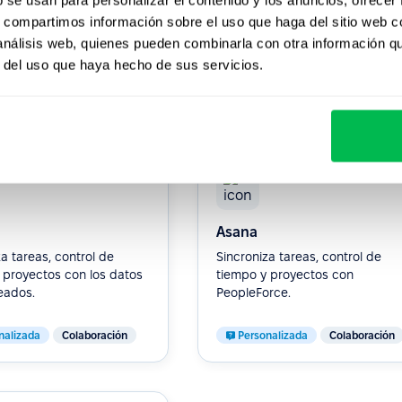
s, compartimos información sobre el uso que haga del sitio web 
nalizada
Productividad
Personalizada
Productividad
 análisis web, quienes pueden combinarla con otra información q
r del uso que haya hecho de sus servicios.
ación
Asana
a tareas, control de
Sincroniza tareas, control de
 proyectos con los datos
tiempo y proyectos con
eados.
PeopleForce.
nalizada
Colaboración
Personalizada
Colaboración