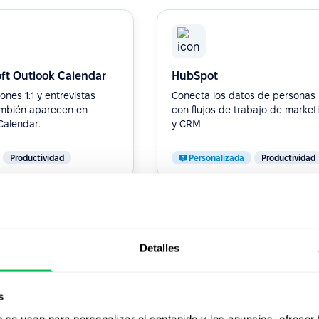
ft Outlook Calendar
HubSpot
ones 1:1 y entrevistas
Conecta los datos de personas
ambién aparecen en
con flujos de trabajo de market
Calendar.
y CRM.
Productividad
Personalizada
Productividad
Detalles
k
n8n
 tickets de HR y de
Automatiza flujos de trabajo de
s
nterno.
HR en cualquier sistema.
b se usan para personalizar el contenido y los anuncios, ofrecer