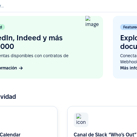
d
Feature
edIn, Indeed y más
Expl
.000
docu
ntas disponibles con contratos de
Conecta 
Webhoo
ormación
Más inf
ividad
 Calendar
Canal de Slack “Who’s Out”