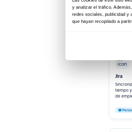
y analizar el tráfico. Ademá
Perso
redes sociales, publicidad y
que hayan recopilado a parti
Colabor
Jira
Sincroniz
tiempo y
de empl
Perso