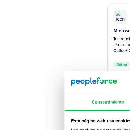
Microso
Tus reuni
ahora t
Outlook 
Nativa
Consentimiento
Zendes
Gestiona
Esta página web usa cookie
soporte i
Las cookies de este sitio we