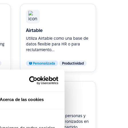
Airtable
Utiliza Airtable como una base de
ing
datos flexible para HR o para
reclutamiento....
Personalizada
Productividad
Acerca de las cookies
Notion
Mantén los datos de personas y
flujos de trabajo sincronizados en
un solo espacio compartido....
 funciones de redes sociales